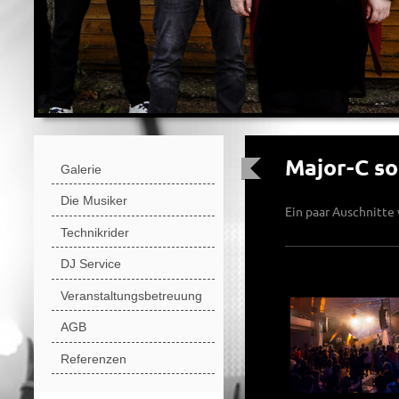
Major-C s
Galerie
Die Musiker
Ein paar Auschnitte
Technikrider
DJ Service
Veranstaltungsbetreuung
AGB
Referenzen