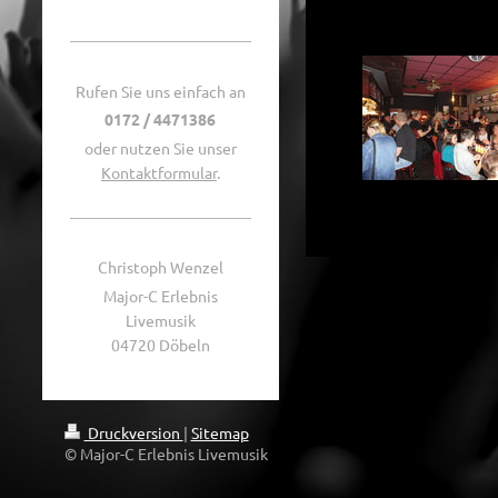
Rufen Sie uns einfach an
0172 / 4471386
oder nutzen Sie unser
Kontaktformular
.
Christoph Wenzel
Major-C Erlebnis
Livemusik
04720 Döbeln
Druckversion
|
Sitemap
© Major-C Erlebnis Livemusik